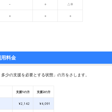
–
○
△※
○
○
○
利用料金
、多少の支援を必要とする状態」の方をさします。
支援1の方
支援2の方
¥2,142
¥4,091