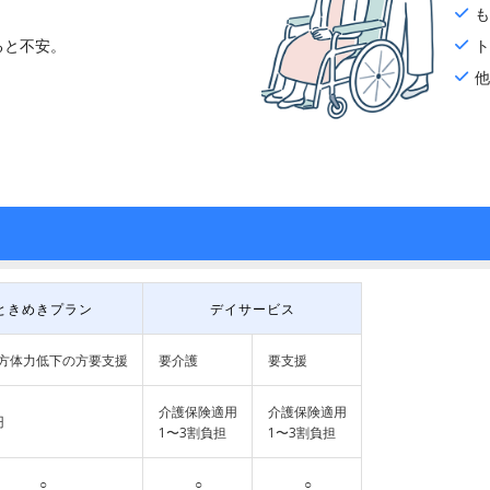
ると不安。
ときめきプラン
デイサービス
方
体力低下の方
要支援
要介護
要支援
介護保険適用
介護保険適用
円
1〜3割負担
1〜3割負担
○
○
○