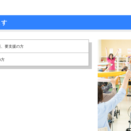
ます
護、要支援の方
の方