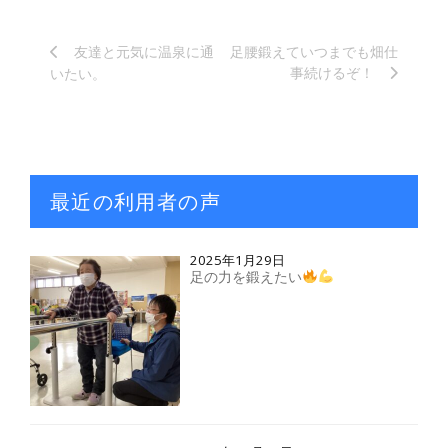
友達と元気に温泉に通
足腰鍛えていつまでも畑仕
事続けるぞ！
いたい。
最近の利用者の声
2025年1月29日
足の力を鍛えたい