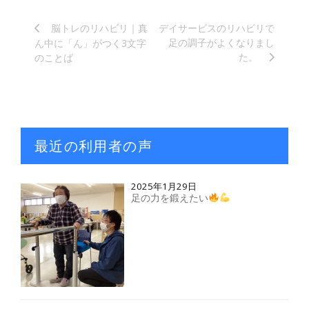
脳トレのリハビリ｜真
デイサービスのリハビリで
足の調子がよくなりまし
ん中に「ん」がつく3文字
た。
のことば
最近の利用者の声
2025年1月29日
足の力を鍛えたい